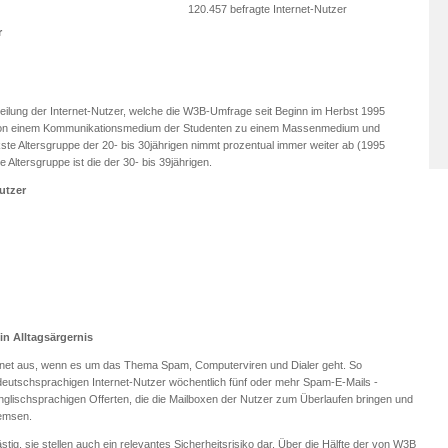
120.457 befragte Internet-Nutzer
r
eilung der Internet-Nutzer, welche die W3B-Umfrage seit Beginn im Herbst 1995
g von einem Kommunikationsmedium der Studenten zu einem Massenmedium und
kste Altersgruppe der 20- bis 30jährigen nimmt prozentual immer weiter ab (1995
e Altersgruppe ist die der 30- bis 39jährigen.
Nutzer
in Alltagsärgernis
nternet aus, wenn es um das Thema Spam, Computerviren und Dialer geht. So
 deutschsprachigen Internet-Nutzer wöchentlich fünf oder mehr Spam-E-Mails -
glischsprachigen Offerten, die die Mailboxen der Nutzer zum Überlaufen bringen und
remsen.
ästig, sie stellen auch ein relevantes Sicherheitsrisiko dar. Über die Hälfte der von W3B