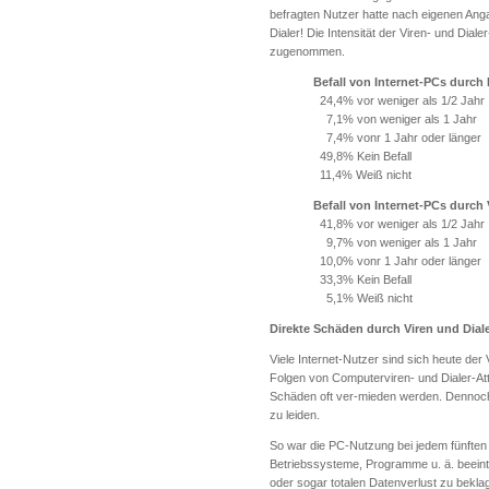
befragten Nutzer hatte nach eigenen Anga
Dialer! Die Intensität der Viren- und Dial
zugenommen.
Befall von Internet-PCs durch 
24,4% vor weniger als 1/2 Jahr
7,1% von weniger als 1 Jahr
7,4% vonr 1 Jahr oder länger
49,8% Kein Befall
11,4% Weiß nicht
Befall von Internet-PCs durch 
41,8% vor weniger als 1/2 Jahr
9,7% von weniger als 1 Jahr
10,0% vonr 1 Jahr oder länger
33,3% Kein Befall
5,1% Weiß nicht
Direkte Schäden durch Viren und Dial
Viele Internet-Nutzer sind sich heute der
Folgen von Computerviren- und Dialer-Att
Schäden oft ver-mieden werden. Dennoch ha
zu leiden.
So war die PC-Nutzung bei jedem fünften
Betriebssysteme, Programme u. ä. beeintr
oder sogar totalen Datenverlust zu bekla