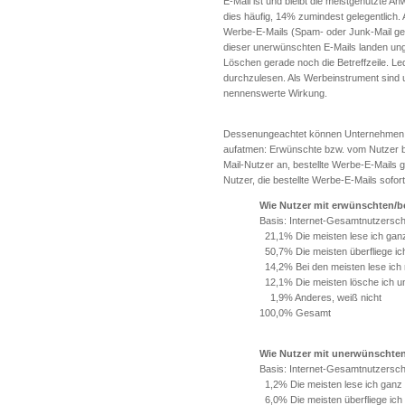
E-Mail ist und bleibt die meistgenutzte A
dies häufig, 14% zumindest gelegentlich. 
Werbe-E-Mails (Spam- oder Junk-Mail gena
dieser unerwünschten E-Mails landen unge
Löschen gerade noch die Betreffzeile. Le
durchzulesen. Als Werbeinstrument sind 
nennenswerte Wirkung.
Dessenungeachtet können Unternehmen, d
aufatmen: Erwünschte bzw. vom Nutzer b
Mail-Nutzer an, bestellte Werbe-E-Mails 
Nutzer, die bestellte Werbe-E-Mails sofort
Wie Nutzer mit erwünschten/b
Basis: Internet-Gesamtnutzersch
21,1% Die meisten lese ich gan
50,7% Die meisten überfliege ic
14,2% Bei den meisten lese ich n
12,1% Die meisten lösche ich u
1,9% Anderes, weiß nicht
100,0% Gesamt
Wie Nutzer mit unerwünschte
Basis: Internet-Gesamtnutzersch
1,2% Die meisten lese ich ganz
6,0% Die meisten überfliege ich