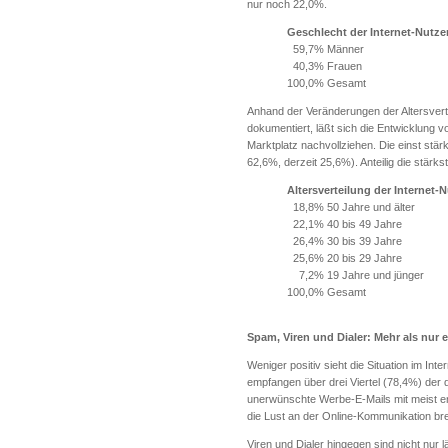
nur noch 22,0%.
Geschlecht der Internet-Nutze
59,7% Männer
40,3% Frauen
100,0% Gesamt
Anhand der Veränderungen der Altersvert
dokumentiert, läßt sich die Entwicklun
Marktplatz nachvollziehen. Die einst stär
62,6%, derzeit 25,6%). Anteilig die stärkst
Altersverteilung der Internet-
18,8% 50 Jahre und älter
22,1% 40 bis 49 Jahre
26,4% 30 bis 39 Jahre
25,6% 20 bis 29 Jahre
7,2% 19 Jahre und jünger
100,0% Gesamt
Spam, Viren und Dialer: Mehr als nur e
Weniger positiv sieht die Situation im I
empfangen über drei Viertel (78,4%) der
unerwünschte Werbe-E-Mails mit meist en
die Lust an der Online-Kommunikation b
Viren und Dialer hingegen sind nicht nur l