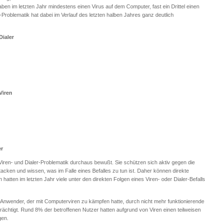
ben im letzten Jahr mindestens einen Virus auf dem Computer, fast ein Drittel einen
er-Problematik hat dabei im Verlauf des letzten halben Jahres ganz deutlich
Dialer
Viren
er
 Viren- und Dialer-Problematik durchaus bewußt. Sie schützen sich aktiv gegen die
acken und wissen, was im Falle eines Befalles zu tun ist. Daher können direkte
tten im letzten Jahr viele unter den direkten Folgen eines Viren- oder Dialer-Befalls
 Anwender, der mit Computerviren zu kämpfen hatte, durch nicht mehr funktionierende
ächtigt. Rund 8% der betroffenen Nutzer hatten aufgrund von Viren einen teilweisen
gen.