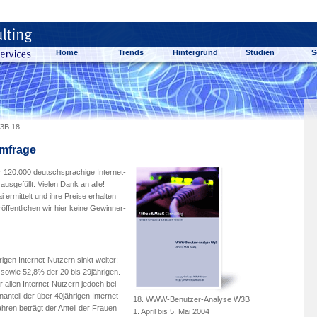
Home
Trends
Hintergrund
Studien
S
3B 18.
Umfrage
 120.000 deutschsprachige Internet-
usgefüllt. Vielen Dank an alle!
ermittelt und ihre Preise erhalten
ffentlichen wir hier keine Gewinner-
igen Internet-Nutzern sinkt weiter:
 sowie 52,8% der 20 bis 29jährigen.
r allen Internet-Nutzern jedoch bei
anteil der über 40jährigen Internet-
18. WWW-Benutzer-Analyse W3B
ahren beträgt der Anteil der Frauen
1. April bis 5. Mai 2004