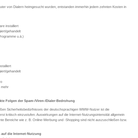
er von Dialern heimgesucht wurden, entstanden immerhin jedem zehnten Kosten in
n
e installiert
iert/gehandelt
Programme u.ä.)
talliert
iert/gehandelt
ro
r mehr
rekte Folgen der Spam-/Viren-/Dialer-Bedrohung
oßen Sicherheitsbedürfnisses der deutschsprachigen WWW-Nutzer ist die
rst kritisch einzustufen. Auswirkungen auf die Internet-Nutzungsintensität allgemein
nte Bereiche wie z. B. Online-Werbung und -Shopping sind nicht auszuschließen bzw.
auf die Internet-Nutzung