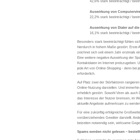
42,6% stark beeinträchtigt / beein
Auswirkung von Computerviren
22,2% stark beeinträchtigt / beein
Auswirkung von Dialer auf die
16,1% stark beeinträchtigt / beein
Besonders stark beeinträchtigt fühlen s
hierdurch in hohem Maße gestört. Erste 
zeichnet sich seit einem Jahr erstmals e
Eine weitere negative Auswirkung der Sp
Kontaktdaten im Internet preiszugeben. Un
jede Art von Online-Shopping - denn bei
erforderlich.
Auf Platz zwei der Störfaktoren rangieren
Online-Nutzung darstellen. Und immerhin 
erheblich gestört. Sowohl Viren als auch
das Interesse der Nutzer bremsen, im Wo
aktuelle Angebote aufmerksam zu werden,
Für eine zukünftig erfolgreiche Großwette
vorüberziehendes Gewitter darstellt. Ande
beizeiten notwendig sein, wirksame Geg
Spams werden nicht gelesen – bestell