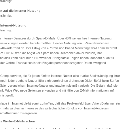
trächtigt
 auf die Internet-Nutzung
trächtigt
 Internet-Nutzung
trächtigt
ich Internet-Benutzer durch Spam-E-Mails: Über 40% sehen ihre Internet-Nutzung
Auswirkungen werden bereits meßbar: Bei der Nutzung von E-Mail-Newslettern
in Abwärtstrend ab. Der Erfolg von »Permission Based Marketing« wird somit bedroht.
am-Flut: Nutzer, die Angst vor Spam haben, schrecken davor zurück, ihre
d dies kann nicht nur für Newsletter-Erfolg fatale Folgen haben, sondern auch für
 jeder Online-Transaktion ist die Eingabe personenbezogener Daten zwingend
 Computerviren, die für jeden fünften Internet-Nutzer eine starke Beeinträchtigung ihrer
noch jeder sechste Nutzer fühlt sich durch einen drohenden Dialer-Befall beim Surfen
 Dialer verunsichern Internet-Nutzer und machen sie mißtrauisch. Die Gefahr, daß sie
rld Wide Web neue Seiten zu erkunden und mit Hilfe von E-Mail-Informationen auf
 ist groß.
rlage im Internet bleibt somit zu hoffen, daß das Problemfeld Spam/Viren/Dialer nur ein
rnfalls wird es im Interesse des wirtschaftlichen Erfolgs von Internet-Anbietern
enmaßnahmen zu ergreifen.
te Werbe-E-Mails schon