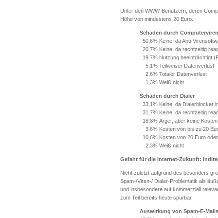
Unter den WWW-Benutzern, deren Comput
Höhe von mindestens 20 Euro.
Schäden durch Computervire
50,6% Keine, da Anti-Virensoftwar
20,7% Keine, da rechtzeitig reag
19,7% Nutzung beeinträchtigt (
5,1% Teilweiser Datenverlust
2,6% Totaler Datenverlust
1,3% Weiß nicht
Schäden durch Dialer
33,1% Keine, da Dialerblocker ins
31,7% Keine, da rechtzeitig reag
18,8% Ärger, aber keine Kosten
3,6% Kosten von bis zu 20 Eu
10,6% Kosten von 20 Euro ode
2,3% Weiß nicht
Gefahr für die Internet-Zukunft: Indi
Nicht zuletzt aufgrund des besonders gr
Spam-/Viren-/ Dialer-Problematik als äuße
und insbesondere auf kommerziell releva
zum Teil bereits heute spürbar.
Auswirkung von Spam-E-Mails 