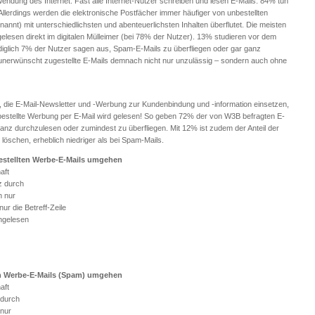
nwendung des Internet. Fast alle Internet-Nutzer schreiben und lesen E-Mails: 84% tun
Allerdings werden die elektronische Postfächer immer häufiger von unbestellten
nnt) mit unterschiedlichsten und abenteuerlichsten Inhalten überflutet. Die meisten
lesen direkt im digitalen Mülleimer (bei 78% der Nutzer). 13% studieren vor dem
diglich 7% der Nutzer sagen aus, Spam-E-Mails zu überfliegen oder gar ganz
unerwünscht zugestellte E-Mails demnach nicht nur unzulässig – sondern auch ohne
ie E-Mail-Newsletter und -Werbung zur Kundenbindung und -information einsetzen,
estellte Werbung per E-Mail wird gelesen! So geben 72% der von W3B befragten E-
ganz durchzulesen oder zumindest zu überfliegen. Mit 12% ist zudem der Anteil der
 löschen, erheblich niedriger als bei Spam-Mails.
estellten Werbe-E-Mails umgehen
aft
z durch
h nur
ur die Betreff-Zeile
ngelesen
n Werbe-E-Mails (Spam) umgehen
aft
 durch
 nur