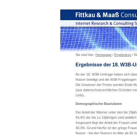
Sie sind hier:
Homepage
/
Ergebnisse
/ W
Ergebnisse der 18. W3B-
An der 18. W3B-Umfrage haben sich über
Nutzer beteiligt und die W3B-Fragebogen a
Die Gewinner der Preise werden Ende Mai 
(aus datenschutzrechtlichen Gründen verö
Liste).
Demographische Basisdaten
Der Anteil der Männer unter den bis 29jähr
54,4% der bis zu 19jährigen sind weiblich
Insgesamt liegt der Anteil der Frauen unte
40,3%. Grund hierfür ist der gringe Frauen
Nutzer - bei den Nutzern im Alter ab 50 J