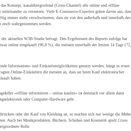
s Konzept, kanalübergreifend (Cross-Channel) alle online und offline
e miteinander zu vernetzen. Viele E-Commerce-Experten gehen davon aus, das
nftig immer mehr verschwimmen, dass sie von den außerhalb und innerhalb des
aum noch wahrgenommen werden.
 der aktuellen W3B-Studie befragt. Den Ergebnissen des Reports zufolge hat
etwas online eingekauft (96,8 %), die meisten innerhalb der letzten 14 Tage (72
fende Informations- und Einkaufsmöglichkeiten genutzt werden, hängt in erster
agten Online-Einkäufern die meisten an, dass sie beim Kauf elektronischer
ekauft haben.
gekehrt »offline informieren – online kaufen« ist demnach vor allem dann
ungselektronik oder Computer-Hardware geht.
hrtickets oder der Kauf von Kleidung an, so machen sich nur wenige die Mühe
tzen. Auch bei Musikprodukten, Büchern, Schuhen und Kosmetik spielt Cross-
ergeordnete Rolle.