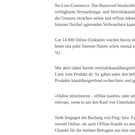
No-Line-Commerce: Das Buzzword beschreibt da
verfügbaren Vermarktungs- und Vertriebskanäl
die Grenzen zwischen online und offline zukü
Internet flexibel agierenden Verbrauchern k
Gut 14.000 Online-Einkäufer wurden hierzu in
heute fast jeder Internet-Nutzer schon einmal 
%).
Wie aktiv dabei bereits vertriebskanalübergrei
Linie vom Produkt ab. So gaben unter den befr
Produkte kanalübergreifend recherchiert und g
»Online informieren – offline kaufen« oder um
relevant, wenn es um den Kauf von Unterhalt
Steht hingegen die Buchung von Flug- bzw. Fa
sowohl Online- als auch Offline-Kanäle zu nu
Channel für die meisten Befragten nur eine unt