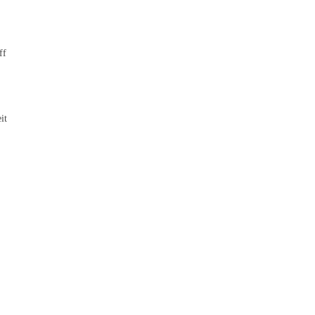
ff
it