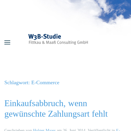
Skip to main content
Schlagwort:
E-Commerce
Einkaufsabbruch, wenn
gewünschte Zahlungsart fehlt
Geschrieben von
Holger Maass
am
26. Juni 2014
. Veröffentlicht in
E-