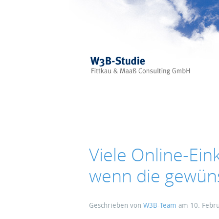
Skip to main content
Viele Online-Ei
wenn die gewüns
Geschrieben von
W3B-Team
am
10. Febr