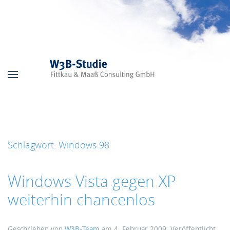
Skip to main content
Schlagwort:
Windows 98
Windows Vista gegen XP
weiterhin chancenlos
Geschrieben von
W3B-Team
am
4. Februar 2009
. Veröffentlicht