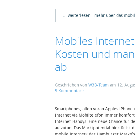
... weiterlesen - mehr über das mobi
Mobiles Internet
Kosten und man
ab
Geschrieben von
W3B-Team
am
12. Augu
zu
5 Kommentare
Mobiles
Internet
nicht
Smartphones, allen voran Apples iPhone u
attraktiv
Internet via Mobiltelefon immer komfortab
genug?
Internet-Handys. Eine neue Chance für d
Hohe
aufzutun. Das Marktpotential hierfür ist 
Kosten
mobile Internet« der Hamburger Marktfor