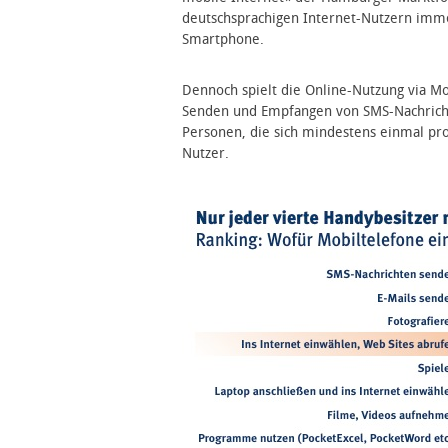
und
deutschsprachigen Internet-Nutzern imme
mangelnder
Smartphone.
Komfort
schrecken
ab
Dennoch spielt die Online-Nutzung via Mo
Senden und Empfangen von SMS-Nachrichte
Personen, die sich mindestens einmal pro
Nutzer.