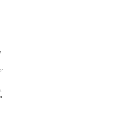
h
ar
t
in