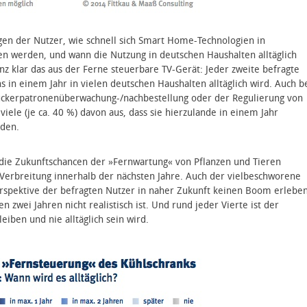
ngen der Nutzer, wie schnell sich Smart Home-Technologien in
en werden, und wann die Nutzung in deutschen Haushalten alltäglich
anz klar das aus der Ferne steuerbare TV-Gerät: Jeder zweite befragte
ns in einem Jahr in vielen deutschen Haushalten alltäglich wird. Auch b
ckerpatronenüberwachung-/nachbestellung oder der Regulierung von
iele (je ca. 40 %) davon aus, dass sie hierzulande in einem Jahr
den.
die Zukunftschancen der »Fernwartung« von Pflanzen und Tieren
 Verbreitung innerhalb der nächsten Jahre. Auch der vielbeschworene
spektive der befragten Nutzer in naher Zukunft keinen Boom erleben
zwei Jahren nicht realistisch ist. Und rund jeder Vierte ist der
leiben und nie alltäglich sein wird.