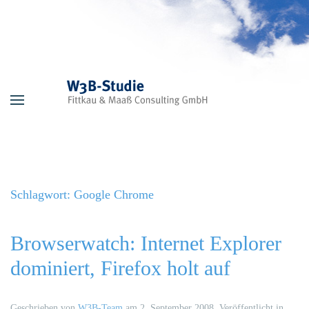
Skip to main content
Schlagwort:
Google Chrome
Browserwatch: Internet Explorer
dominiert, Firefox holt auf
Geschrieben von
W3B-Team
am
2. September 2008
. Veröffentlicht in