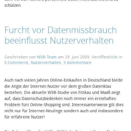
schützen.
Furcht vor Datenmissbrauch
beeinflusst Nutzerverhalten
Geschrieben von
W3B-Team
am
29. Juni 2009
. Veröffentlicht in
zu
E-Commerce
,
Nutzerverhalten
.
3 Kommentare
Furcht
vor
Datenmissbrauch
Auch nach vielen Jahren Online-Einkaufen in Deutschland bleibt
beeinflusst
die Angst der Internet-Nutzer vor dem großen Datenklau
Nutzerverhalten
bestehen. Die aktuelle W3B-Studie von Fittkau und Maaß zeigt
auf, dass Datenschutzbedenken noch immer ein ernsthaftes
Problem fürs Online-Shopping sind. Interessanterweise gilt dies
nicht nur für Internet-Neulinge sondern auch und insbesondere
für erfahrene Nutzer!