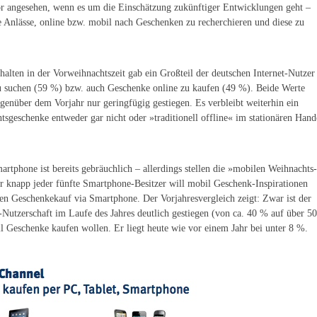
tor angesehen, wenn es um die Einschätzung zukünftiger Entwicklungen geht –
he Anlässe, online bzw. mobil nach Geschenken zu recherchieren und diese zu
alten in der Vorweihnachtszeit gab ein Großteil der deutschen Internet-Nutzer
u suchen (59 %) bzw. auch Geschenke online zu kaufen (49 %). Beide Werte
genüber dem Vorjahr nur geringfügig gestiegen. Es verbleibt weiterhin ein
tsgeschenke entweder gar nicht oder »traditionell offline« im stationären Hand
tphone ist bereits gebräuchlich – allerdings stellen die »mobilen Weihnachts-
 knapp jeder fünfte Smartphone-Besitzer will mobil Geschenk-Inspirationen
 den Geschenkekauf via Smartphone. Der Vorjahresvergleich zeigt: Zwar ist der
-Nutzerschaft im Laufe des Jahres deutlich gestiegen (von ca. 40 % auf über 50
il Geschenke kaufen wollen. Er liegt heute wie vor einem Jahr bei unter 8 %.